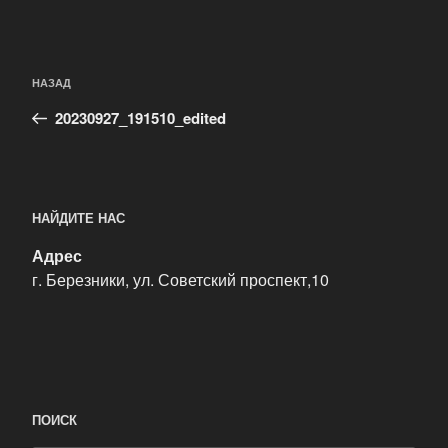
Навигация
Предыдущая
по
НАЗАД
запись:
записям
20230927_191510_edited
НАЙДИТЕ НАС
Адрес
г. Березники, ул. Советский проспект,10
ПОИСК