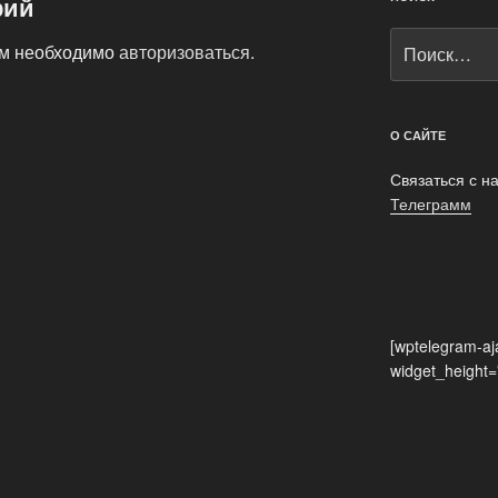
рий
Искать:
ам необходимо
авторизоваться
.
О САЙТЕ
Связаться с н
Телеграмм
[wptelegram-aj
widget_height=