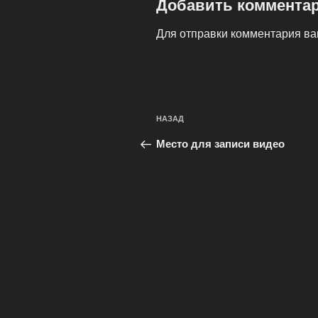
Добавить коммента
Для отправки комментария в
Навигация
Предыдущая
НАЗАД
по
запись:
Место для записи видео
записям