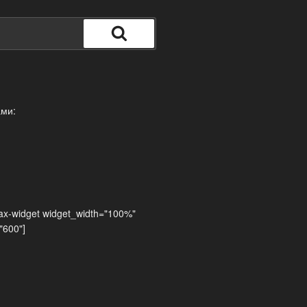
Поиск
ами:
ax-widget widget_width="100%"
"600"]